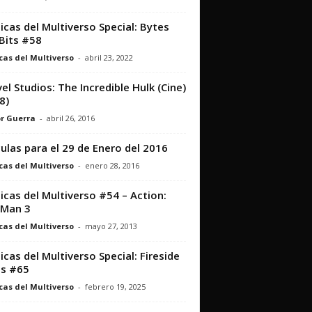
icas del Multiverso Special: Bytes
Bits #58
cas del Multiverso
-
abril 23, 2022
el Studios: The Incredible Hulk (Cine)
8)
r Guerra
-
abril 26, 2016
culas para el 29 de Enero del 2016
cas del Multiverso
-
enero 28, 2016
icas del Multiverso #54 – Action:
 Man 3
cas del Multiverso
-
mayo 27, 2013
icas del Multiverso Special: Fireside
s #65
cas del Multiverso
-
febrero 19, 2025