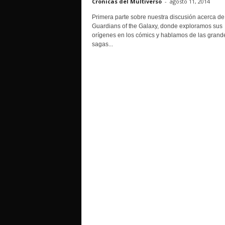
Cronicas del Multiverso
-
agosto 11, 2014
o
Primera parte sobre nuestra discusión acerca de
Guardians of the Galaxy, donde exploramos sus
orígenes en los cómics y hablamos de las grand
sagas...