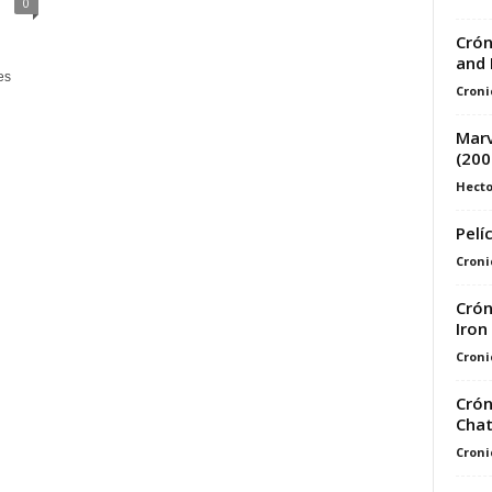
0
Crón
and 
es
Croni
Marv
(200
Hecto
Pelí
Croni
Crón
Iron
Croni
Crón
Chat
Croni