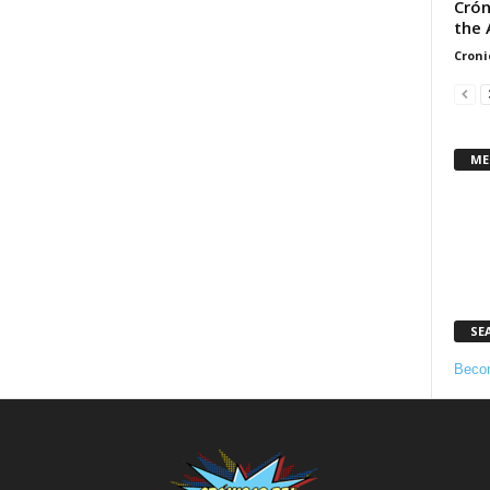
Crón
the 
Croni
ME
SE
Becom