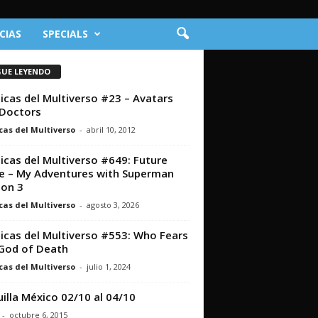
CIAS
SPECIALS
GUE LEYENDO
icas del Multiverso #23 – Avatars
Doctors
cas del Multiverso
-
abril 10, 2012
icas del Multiverso #649: Future
e – My Adventures with Superman
on 3
cas del Multiverso
-
agosto 3, 2026
icas del Multiverso #553: Who Fears
God of Death
cas del Multiverso
-
julio 1, 2024
illa México 02/10 al 04/10
-
octubre 6, 2015