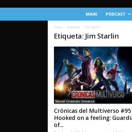
C
MAIN
PODCAST
r
ó
Inicio
Etiquetas
Jim Starlin
n
Etiqueta: Jim Starlin
i
c
a
s
d
e
l
M
u
l
t
Marvel Cinematic Universe
i
Crónicas del Multiverso #95
v
e
Hooked on a feeling: Guardi
r
of...
s