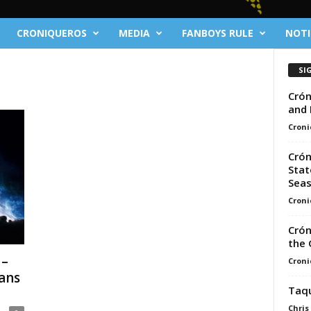
CRONIQUEROS
MEDIA
FANBOYS RULE
NOTI
SI
Crón
and 
Croni
Crón
Stat
Seas
Croni
Crón
the 
 –
Croni
ans
Taqu
Chris