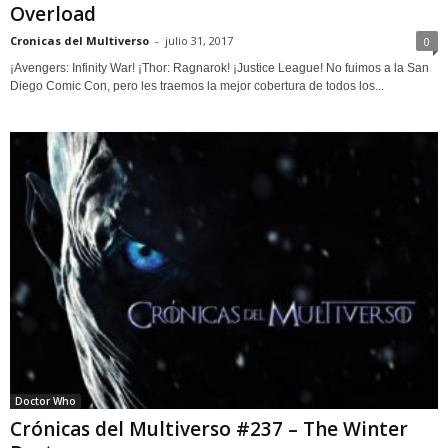
Overload
Cronicas del Multiverso
-
julio 31, 2017
0
¡Avengers: Infinity War! ¡Thor: Ragnarok! ¡Justice League! No fuimos a la San
Diego Comic Con, pero les traemos la mejor cobertura de todos los...
Doctor Who
Crónicas del Multiverso #237 – The Winter