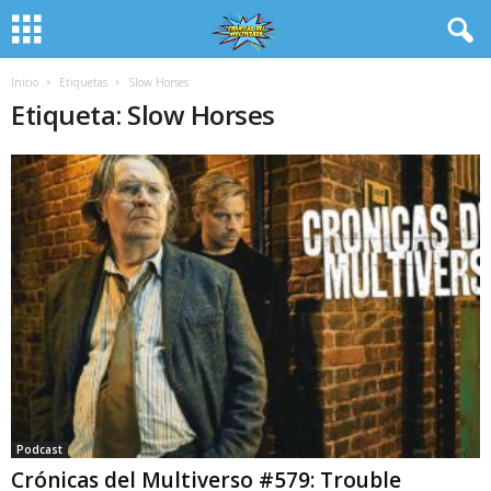
Inicio
Etiquetas
Slow Horses
Etiqueta: Slow Horses
Podcast
Crónicas del Multiverso #579: Trouble