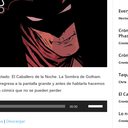
Ever
Hecto
Crón
Phas
Cronic
Crón
Cronic
Taqu
otado. El Caballero de la Noche. La Sombra de Gotham.
Chris
 regresa a la pantalla grande y antes de hablarla hacemos
s cómics que no se pueden perder.
El C
Cronic
Utiliza
00:00
las
Lo n
teclas
Cronic
na
|
Descargar
de