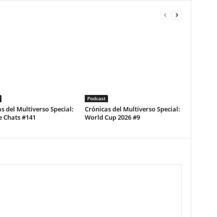
Podcast
s del Multiverso Special:
Crónicas del Multiverso Special:
e Chats #141
World Cup 2026 #9