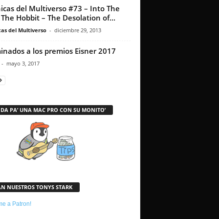
icas del Multiverso #73 – Into The
: The Hobbit – The Desolation of...
as del Multiverso
-
diciembre 29, 2013
nados a los premios Eisner 2017
-
mayo 3, 2017
 DA PA’ UNA MAC PRO CON SU MONITO’
AN NUESTROS TONYS STARK
e a Patron!