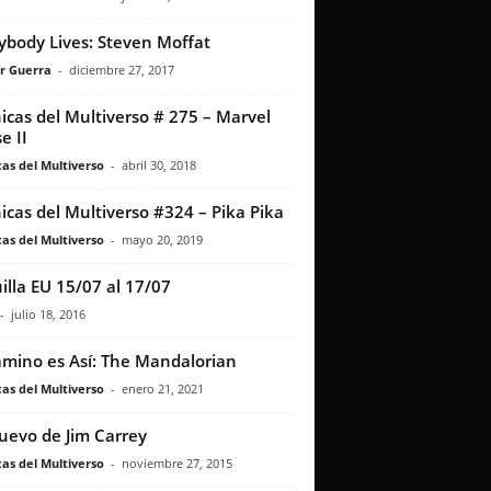
ybody Lives: Steven Moffat
r Guerra
-
diciembre 27, 2017
icas del Multiverso # 275 – Marvel
e II
as del Multiverso
-
abril 30, 2018
icas del Multiverso #324 – Pika Pika
as del Multiverso
-
mayo 20, 2019
illa EU 15/07 al 17/07
-
julio 18, 2016
amino es Así: The Mandalorian
as del Multiverso
-
enero 21, 2021
uevo de Jim Carrey
as del Multiverso
-
noviembre 27, 2015