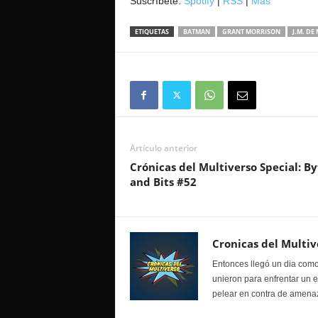
Suscríbete:
Spotify
|
RSS
|
Mas
ETIQUETAS
BATMAN
GRANT MORRISON
J.M. DE
Artículo anterior
Crónicas del Multiverso Special: By
and Bits #52
Cronicas del Multiv
Entonces llegó un dia como
unieron para enfrentar un 
pelear en contra de amenaz