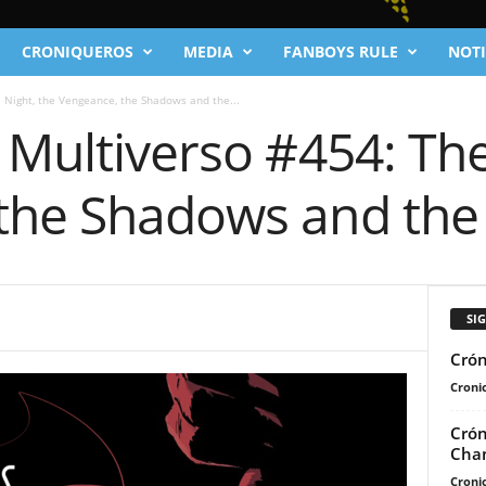
CRONIQUEROS
MEDIA
FANBOYS RULE
NOTI
 Night, the Vengeance, the Shadows and the...
 Multiverso #454: The
the Shadows and the
SI
Crón
Cronic
Crón
Cha
Cronic