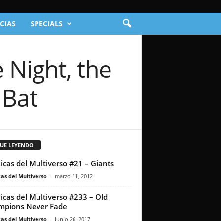
CIAS
SPECIALS
 Night, the
 Bat
GUE LEYENDO
icas del Multiverso #21 – Giants
as del Multiverso
-
marzo 11, 2012
icas del Multiverso #233 – Old
mpions Never Fade
as del Multiverso
-
junio 26, 2017