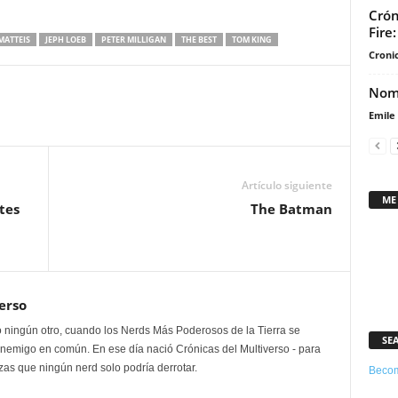
flecha
Crón
Fire
arriba/abajo
 MATTEIS
JEPH LOEB
PETER MILLIGAN
THE BEST
TOM KING
para
Cronic
aumentar
Nomi
o
Emile
disminuir
el
volumen.
Artículo siguiente
ME
tes
The Batman
erso
 ningún otro, cuando los Nerds Más Poderosos de la Tierra se
SE
enemigo en común. En ese día nació Crónicas del Multiverso - para
as que ningún nerd solo podría derrotar.
Becom