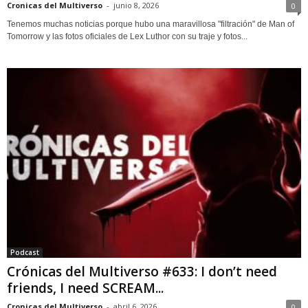
Cronicas del Multiverso
-
junio 8, 2026
0
Tenemos muchas noticias porque hubo una maravillosa "filtración" de Man of
Tomorrow y las fotos oficiales de Lex Luthor con su traje y fotos...
Podcast
Crónicas del Multiverso #633: I don’t need
friends, I need SCREAM...
Cronicas del Multiverso
-
abril 6, 2026
0