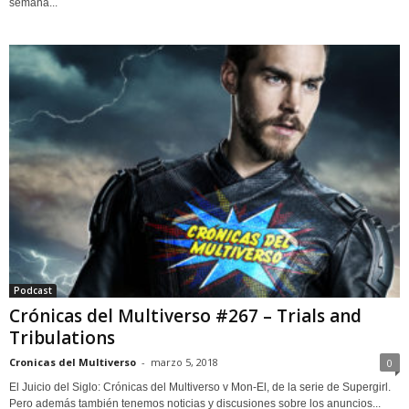
semana...
Podcast
Crónicas del Multiverso #267 – Trials and
Tribulations
Cronicas del Multiverso
-
marzo 5, 2018
0
El Juicio del Siglo: Crónicas del Multiverso v Mon-El, de la serie de Supergirl.
Pero además también tenemos noticias y discusiones sobre los anuncios...