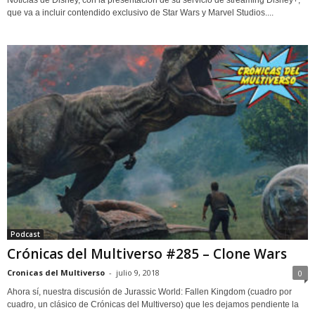
Noticias de Disney, con la presentación de su servicio de streaming Disney+,
que va a incluir contendido exclusivo de Star Wars y Marvel Studios....
Podcast
Crónicas del Multiverso #285 – Clone Wars
Cronicas del Multiverso
-
julio 9, 2018
0
Ahora sí, nuestra discusión de Jurassic World: Fallen Kingdom (cuadro por
cuadro, un clásico de Crónicas del Multiverso) que les dejamos pendiente la