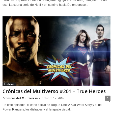
¡Iron Fist! El protector de K'un-Lun, enemigo jurado de blah, blah, blah. Todo
eso. La cuarta serie de Netflix en camino hacia Defenders se...
Podcast
Crónicas del Multiverso #201 – True Heroes
Cronicas del Multiverso
-
octubre 17, 2016
0
En este episodio: el corto oficial de Rogue One: A Star Wars Story y el de
Power Rangers, los disfraces y el lenguaje visual...