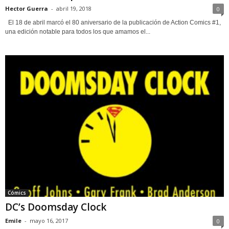
Hector Guerra
-
abril 19, 2018
0
El 18 de abril marcó el 80 aniversario de la publicación de Action Comics #1,
una edición notable para todos los que amamos el...
Cómics
DC’s Doomsday Clock
Emile
-
mayo 16, 2017
0