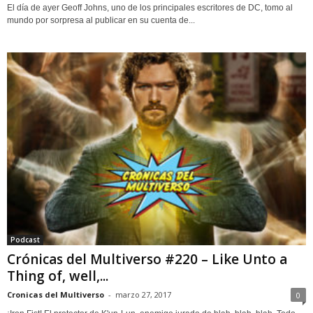
El día de ayer Geoff Johns, uno de los principales escritores de DC, tomo al
mundo por sorpresa al publicar en su cuenta de...
Podcast
Crónicas del Multiverso #220 – Like Unto a
Thing of, well,...
Cronicas del Multiverso
-
marzo 27, 2017
0