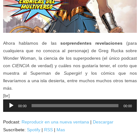
Ahora hablamos de las
sorprendentes revelaciones
(para
cualquiera que no conozca al personaje) de Greg Rucka sobre
Wonder Woman, la ciencia de los superpoderes (el único podcast
con
CIENCIA
de verdad) y cuáles nos gustaría tener, el corto que
muestra al Superman de
Supergirl
y los cómics que nos
llevaríamos a una isla desierta, entre muchos muchos otros temas
más.
[br]
Reproductor
00:00
00:00
de
audio
Podcast:
Reproducir en una nueva ventana
|
Descargar
Suscríbete:
Spotify
|
RSS
|
Mas