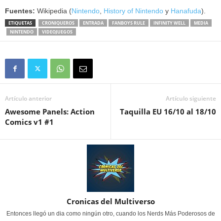
Fuentes:
Wikipedia (
Nintendo
,
History of Nintendo
y
Hanafuda
).
ETIQUETAS
CRONIQUEROS
ENTRADA
FANBOYS RULE
INFINITY WELL
MEDIA
NINTENDO
VIDEOJUEGOS
Artículo anterior
Artículo siguiente
Awesome Panels: Action
Taquilla EU 16/10 al 18/10
Comics v1 #1
Cronicas del Multiverso
Entonces llegó un dia como ningún otro, cuando los Nerds Más Poderosos de