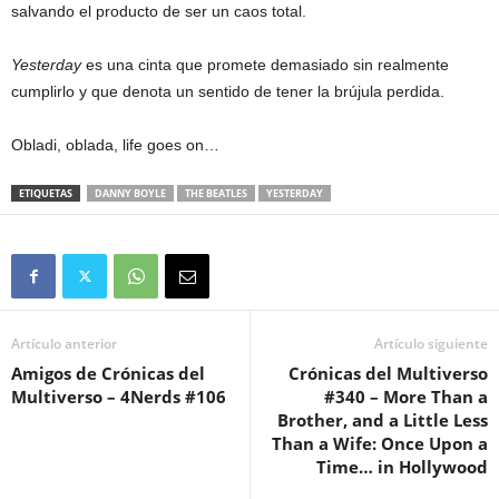
salvando el producto de ser un caos total.
Yesterday
es una cinta que promete demasiado sin realmente
cumplirlo y que denota un sentido de tener la brújula perdida.
Obladi, oblada, life goes on…
ETIQUETAS
DANNY BOYLE
THE BEATLES
YESTERDAY
Artículo anterior
Artículo siguiente
Amigos de Crónicas del
Crónicas del Multiverso
Multiverso – 4Nerds #106
#340 – More Than a
Brother, and a Little Less
Than a Wife: Once Upon a
Time… in Hollywood