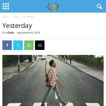
Inicio
Cine
Yesterday
Yesterday
Por
Chris
-
septiembre 8, 2019