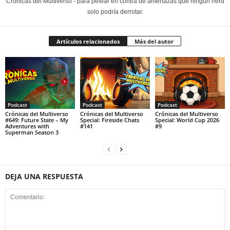
Crónicas del Multiverso - para pelear en contra de amenazas que ningún nerd
solo podría derrotar.
Artículos relacionados
Más del autor
Podcast
Podcast
Podcast
Crónicas del Multiverso
Crónicas del Multiverso
Crónicas del Multiverso
#649: Future State – My
Special: Fireside Chats
Special: World Cup 2026
Adventures with
#141
#9
Superman Season 3
DEJA UNA RESPUESTA