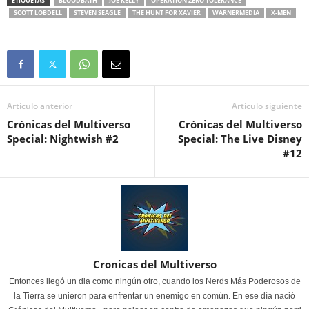
ETIQUETAS
BLOODBATH
JOE KELLY
OPERATION ZERO TOLERANCE
SCOTT LOBDELL
STEVEN SEAGLE
THE HUNT FOR XAVIER
WARNERMEDIA
X-MEN
Artículo anterior
Artículo siguiente
Crónicas del Multiverso
Crónicas del Multiverso
Special: Nightwish #2
Special: The Live Disney
#12
Cronicas del Multiverso
Entonces llegó un dia como ningún otro, cuando los Nerds Más Poderosos de
la Tierra se unieron para enfrentar un enemigo en común. En ese día nació