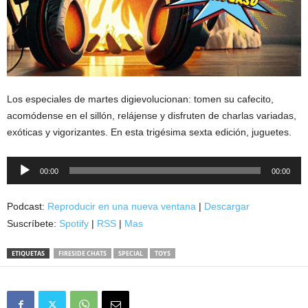
Los especiales de martes digievolucionan: tomen su cafecito,
acomódense en el sillón, relájense y disfruten de charlas variadas,
exóticas y vigorizantes. En esta trigésima sexta edición, juguetes.
Reproductor
00:00
00:00
de
audio
Podcast:
Reproducir en una nueva ventana
|
Descargar
Suscríbete:
Spotify
|
RSS
|
Mas
ETIQUETAS
FIRESIDE CHATS
SPECIAL
TOYS