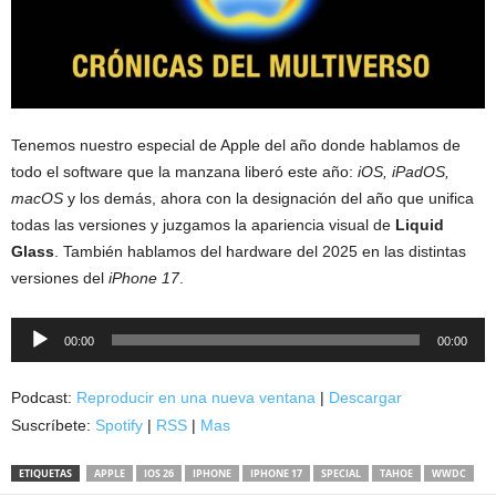
Tenemos nuestro especial de Apple del año donde hablamos de
todo el software que la manzana liberó este año:
iOS, iPadOS,
macOS
y los demás, ahora con la designación del año que unifica
todas las versiones y juzgamos la apariencia visual de
Liquid
Glass
. También hablamos del hardware del 2025 en las distintas
versiones del
iPhone 17
.
Reproductor
00:00
00:00
de
audio
Podcast:
Reproducir en una nueva ventana
|
Descargar
Suscríbete:
Spotify
|
RSS
|
Mas
ETIQUETAS
APPLE
IOS 26
IPHONE
IPHONE 17
SPECIAL
TAHOE
WWDC