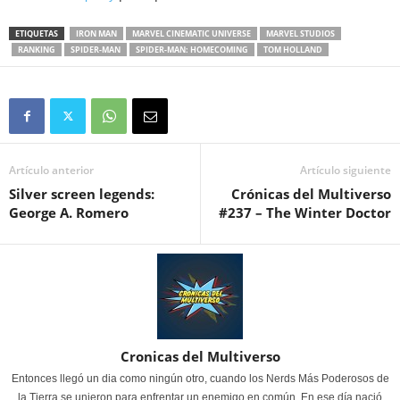
ETIQUETAS
IRON MAN
MARVEL CINEMATIC UNIVERSE
MARVEL STUDIOS
RANKING
SPIDER-MAN
SPIDER-MAN: HOMECOMING
TOM HOLLAND
Artículo anterior
Artículo siguiente
Silver screen legends:
Crónicas del Multiverso
George A. Romero
#237 – The Winter Doctor
Cronicas del Multiverso
Entonces llegó un dia como ningún otro, cuando los Nerds Más Poderosos de
la Tierra se unieron para enfrentar un enemigo en común. En ese día nació