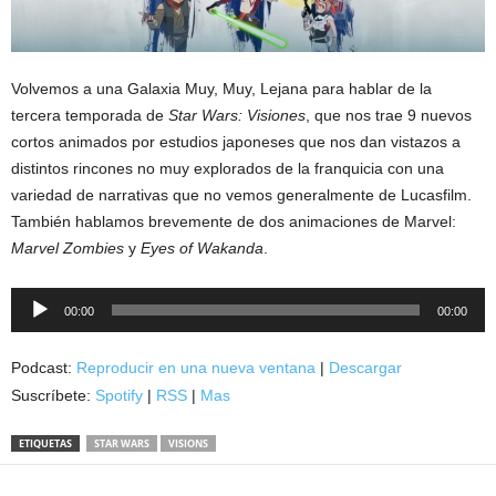
Volvemos a una Galaxia Muy, Muy, Lejana para hablar de la
tercera temporada de
Star Wars: Visiones
, que nos trae 9 nuevos
cortos animados por estudios japoneses que nos dan vistazos a
distintos rincones no muy explorados de la franquicia con una
variedad de narrativas que no vemos generalmente de Lucasfilm.
También hablamos brevemente de dos animaciones de Marvel:
Marvel Zombies
y
Eyes of Wakanda
.
Reproductor
00:00
00:00
de
audio
Podcast:
Reproducir en una nueva ventana
|
Descargar
Suscríbete:
Spotify
|
RSS
|
Mas
ETIQUETAS
STAR WARS
VISIONS