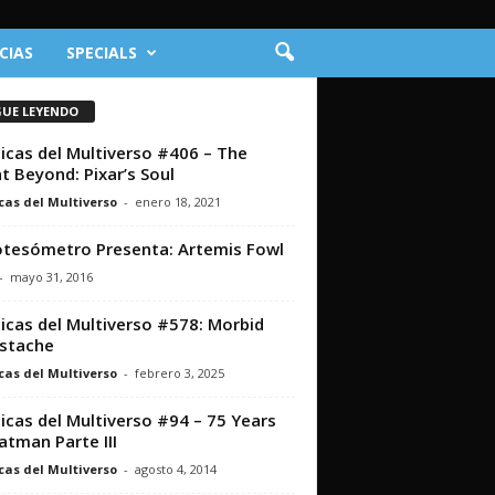
CIAS
SPECIALS
GUE LEYENDO
icas del Multiverso #406 – The
t Beyond: Pixar’s Soul
cas del Multiverso
-
enero 18, 2021
otesómetro Presenta: Artemis Fowl
-
mayo 31, 2016
icas del Multiverso #578: Morbid
stache
cas del Multiverso
-
febrero 3, 2025
icas del Multiverso #94 – 75 Years
atman Parte III
cas del Multiverso
-
agosto 4, 2014