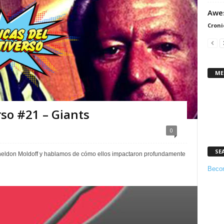
Awes
Croni
ME
rso #21 – Giants
0
SE
eldon Moldoff y hablamos de cómo ellos impactaron profundamente
Becom