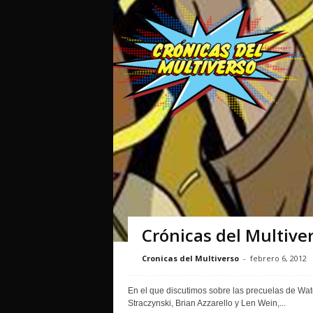
Crónicas del Multiv
Cronicas del Multiverso
-
febrero 6, 2012
En el que discutimos sobre las precuelas de Wa
Straczynski, Brian Azzarello y Len Wein,...