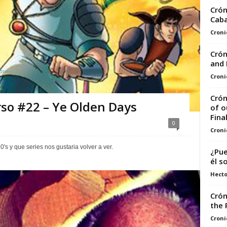
Crón
Caba
Croni
Crón
and 
Croni
Crón
rso #22 – Ye Olden Days
of o
Final
0
Croni
's y que series nos gustaria volver a ver.
¿Pue
él s
Hecto
Crón
the 
Croni