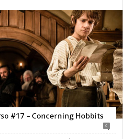
rso #17 – Concerning Hobbits
0