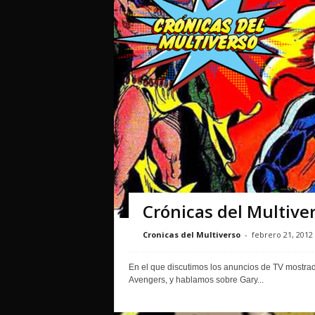
Crónicas del Multive
Cronicas del Multiverso
-
febrero 21, 2012
En el que discutimos los anuncios de TV mostr
Avengers, y hablamos sobre Gary...