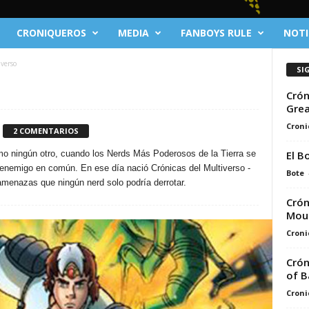
CRONIQUEROS
MEDIA
FANBOYS RULE
NOTI
iverso
SI
Crón
Grea
Croni
2 COMENTARIOS
El B
mo ningún otro, cuando los Nerds Más Poderosos de la Tierra se
 enemigo en común. En ese día nació Crónicas del Multiverso -
Bote
amenazas que ningún nerd solo podría derrotar.
Crón
Mou
Croni
Crón
of B
Croni