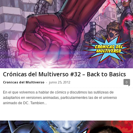
Crónicas del Multiverso #32 – Back to Basics
Cronicas del Multiverso
-
junio 25, 2012
0
En el que volvemos a hablar de cómics y discutimos las sutilizeas de
adaptarlos en versiones animadas, particularmentes las de el universo
animado de DC. Tambien...