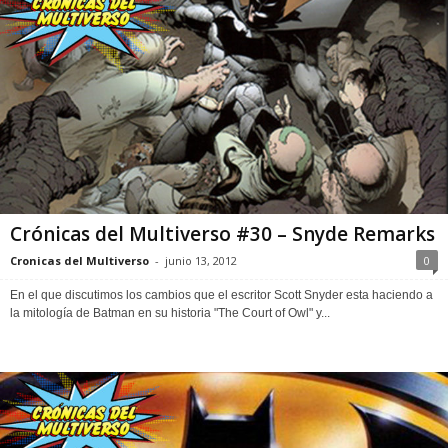
Crónicas del Multiverso #30 – Snyde Remarks
Cronicas del Multiverso
-
junio 13, 2012
0
En el que discutimos los cambios que el escritor Scott Snyder esta haciendo a
la mitología de Batman en su historia "The Court of Owl" y...