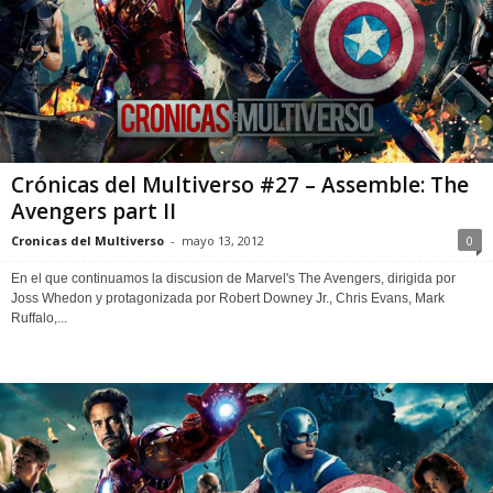
Crónicas del Multiverso #27 – Assemble: The
Avengers part II
Cronicas del Multiverso
-
mayo 13, 2012
0
En el que continuamos la discusion de Marvel's The Avengers, dirigida por
Joss Whedon y protagonizada por Robert Downey Jr., Chris Evans, Mark
Ruffalo,...