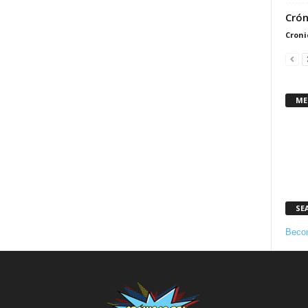
Crón
Croni
ME
SE
Becom