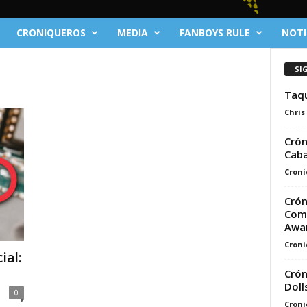
CRONIQUEROS
MEDIA
FANBOYS RULE
NOTI
SI
Taqu
Chris
Crón
Caba
Croni
Crón
Comp
Awar
Croni
ial:
Crón
Doll
0
Croni