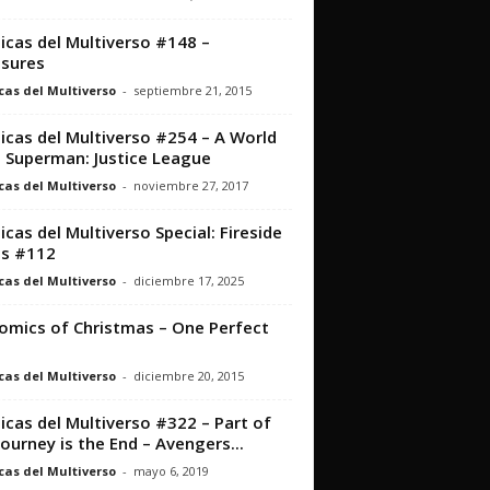
icas del Multiverso #148 –
sures
cas del Multiverso
-
septiembre 21, 2015
icas del Multiverso #254 – A World
 Superman: Justice League
cas del Multiverso
-
noviembre 27, 2017
icas del Multiverso Special: Fireside
ts #112
cas del Multiverso
-
diciembre 17, 2025
omics of Christmas – One Perfect
cas del Multiverso
-
diciembre 20, 2015
icas del Multiverso #322 – Part of
Journey is the End – Avengers...
cas del Multiverso
-
mayo 6, 2019