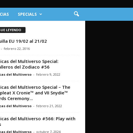
CIAS
SPECIALS
GUE LEYENDO
illa EU 19/02 al 21/02
-
febrero 22, 2016
icas del Multiverso Special:
lleros del Zodiaco #56
cas del Multiverso
-
febrero 9, 2022
icas del Multiverso Special – The
leat X Cronie™ and VII Snydie™
ds Ceremony...
cas del Multiverso
-
febrero 21, 2022
icas del Multiverso #566: Play with
s
cas del Multiverso
-
octubre 7, 2024