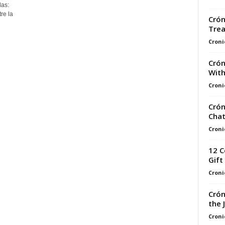
das:
re la
Crón
Trea
Croni
Crón
With
Croni
Crón
Cha
Croni
12 C
Gift
Croni
Crón
the 
Croni