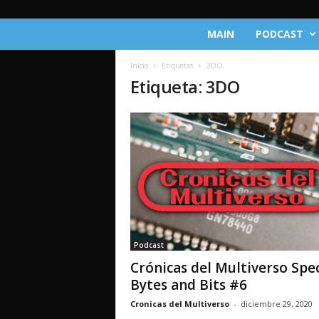
C
MAIN
PODCAST
r
ó
Inicio
Etiquetas
3DO
n
Etiqueta: 3DO
i
c
a
s
d
e
l
M
u
l
t
Podcast
i
Crónicas del Multiverso Spec
v
e
Bytes and Bits #6
r
Cronicas del Multiverso
-
diciembre 29, 2020
s