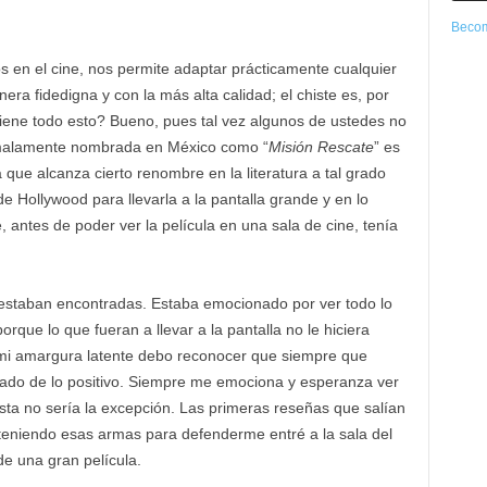
Becom
 en el cine, nos permite adaptar prácticamente cualquier
ra fidedigna y con la más alta calidad; el chiste es, por
iene todo esto? Bueno, pues tal vez algunos de ustedes no
a malamente nombrada en México como “
Misión Rescate
” es
ue alcanza cierto renombre en la literatura a tal grado
e Hollywood para llevarla a la pantalla grande y en lo
 antes de poder ver la película en una sala de cine, tenía
s estaban encontradas. Estaba emocionado por ver todo lo
rque lo que fueran a llevar a la pantalla no le hiciera
da mi amargura latente debo reconocer que siempre que
 lado de lo positivo. Siempre me emociona y esperanza ver
ésta no sería la excepción. Las primeras reseñas que salían
 teniendo esas armas para defenderme entré a la sala del
 de una gran película.