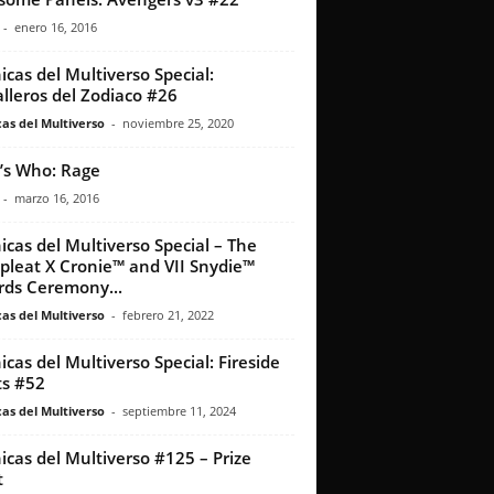
-
enero 16, 2016
icas del Multiverso Special:
lleros del Zodiaco #26
as del Multiverso
-
noviembre 25, 2020
s Who: Rage
-
marzo 16, 2016
icas del Multiverso Special – The
leat X Cronie™ and VII Snydie™
ds Ceremony...
as del Multiverso
-
febrero 21, 2022
icas del Multiverso Special: Fireside
s #52
as del Multiverso
-
septiembre 11, 2024
icas del Multiverso #125 – Prize
t