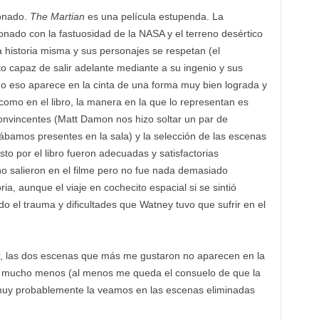
ionado.
The Martian
es una película estupenda. La
onado con la fastuosidad de la NASA y el terreno desértico
 historia misma y sus personajes se respetan (el
to capaz de salir adelante mediante a su ingenio y sus
o eso aparece en la cinta de una forma muy bien lograda y
 como en el libro, la manera en la que lo representan es
onvincentes (Matt Damon nos hizo soltar un par de
ábamos presentes en la sala) y la selección de las escenas
sto por el libro fueron adecuadas y satisfactorias
o salieron en el filme pero no fue nada demasiado
ria, aunque el viaje en cochecito espacial si se sintió
 el trauma y dificultades que Watney tuvo que sufrir en el
, las dos escenas que más me gustaron no aparecen en la
ni mucho menos (al menos me queda el consuelo de que la
 muy probablemente la veamos en las escenas eliminadas