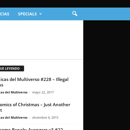
CIAS
SPECIALS
GUE LEYENDO
icas del Multiverso #228 – Illegal
ns
as del Multiverso
-
mayo 22, 2017
omics of Christmas – Just Another
t
as del Multiverso
-
diciembre 4, 2015
ome Panels: Avengers v3 #22