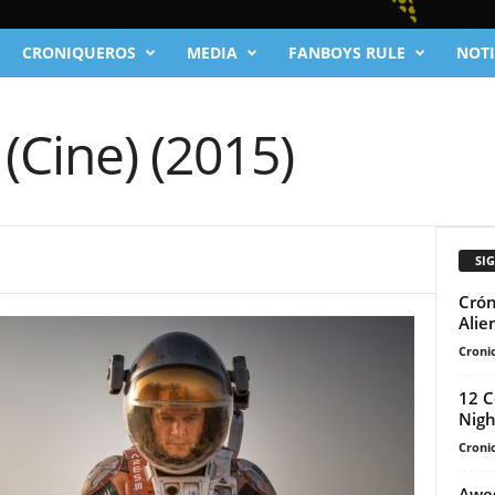
CRONIQUEROS
MEDIA
FANBOYS RULE
NOTI
(Cine) (2015)
SI
Crón
Alie
Cronic
12 C
Nigh
Cronic
Awes