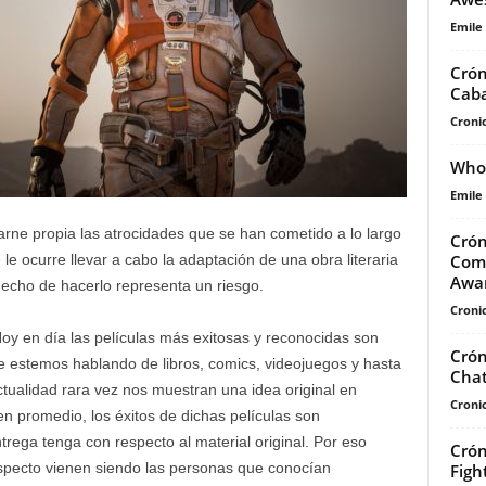
Emile
Crón
Caba
Cronic
Who’
Emile
ne propia las atrocidades que se han cometido a lo largo
Crón
Comp
 le ocurre llevar a cabo la adaptación de una obra literaria
Awar
hecho de hacerlo representa un riesgo.
Cronic
oy en día las películas más exitosas y reconocidas son
Crón
 estemos hablando de libros, comics, videojuegos y hasta
Chat
actualidad rara vez nos muestran una idea original en
Cronic
n promedio, los éxitos de dichas películas son
trega tenga con respecto al material original. Por eso
Crón
specto vienen siendo las personas que conocían
Figh