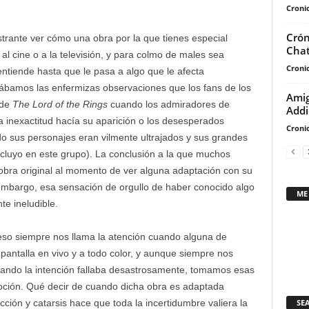
Cronic
Crón
rante ver cómo una obra por la que tienes especial
Chat
l cine o a la televisión, y para colmo de males sea
Cronic
ntiende hasta que le pasa a algo que le afecta
bamos las enfermizas observaciones que los fans de los
Amig
 de
The Lord of the Rings
cuando los admiradores de
Addi
inexactitud hacía su aparición o los desesperados
Cronic
do sus personajes eran vilmente ultrajados y sus grandes
ncluyo en este grupo). La conclusión a la que muchos
 obra original al momento de ver alguna adaptación con su
embargo, esa sensación de orgullo de haber conocido algo
ME
e ineludible.
eso siempre nos llama la atención cuando alguna de
pantalla en vivo y a todo color, y aunque siempre nos
ando la intención fallaba desastrosamente, tomamos esas
oción. Qué decir de cuando dicha obra es adaptada
SE
ción y catarsis hace que toda la incertidumbre valiera la