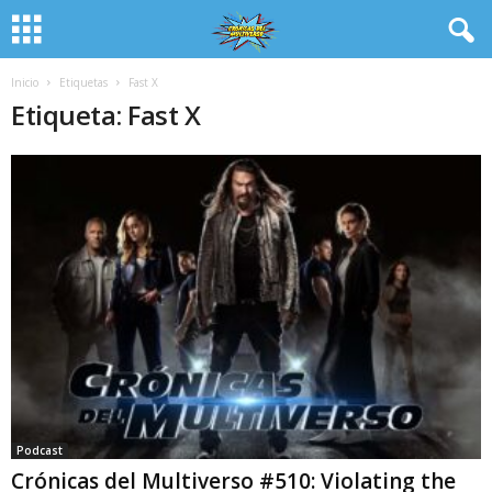
Inicio
Etiquetas
Fast X
Etiqueta: Fast X
Podcast
Crónicas del Multiverso #510: Violating the