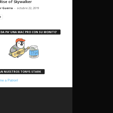
Rise of Skywalker
r Guerra
-
octubre 22, 2019
 DA PA’ UNA MAC PRO CON SU MONITO’
AN NUESTROS TONYS STARK
e a Patron!