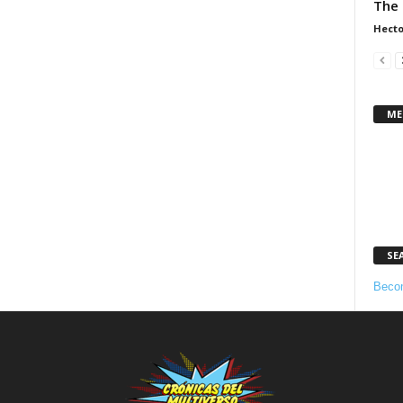
The 
Hecto
ME
SE
Becom