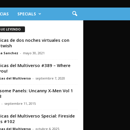
CIAS
SPECIALS
GUE LEYENDO
icas de dos noches virtuales con
twish
na Sanchez
-
mayo 30, 2021
icas del Multiverso #389 – Where
you!
cas del Multiverso
-
septiembre 7, 2020
ome Panels: Uncanny X-Men Vol 1
8
-
septiembre 11, 2015
icas del Multiverso Special: Fireside
ts #102
cas del Multiverso
-
octubre 4, 2025