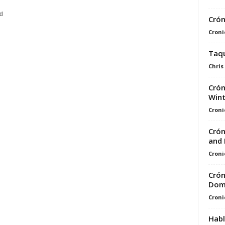
d
Crón
Croni
Taqu
Chris
Crón
Wint
Croni
Crón
and 
Croni
Crón
Dom
Croni
Habl