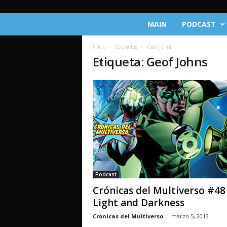
C
MAIN
PODCAST
r
ó
Inicio
Etiquetas
Geof Johns
n
Etiqueta: Geof Johns
i
c
a
s
d
e
l
M
u
l
t
Podcast
i
Crónicas del Multiverso #48
v
e
Light and Darkness
r
Cronicas del Multiverso
-
marzo 5, 2013
s