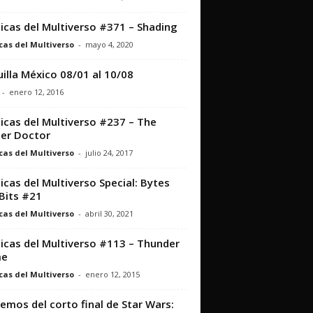
icas del Multiverso #371 – Shading
cas del Multiverso
-
mayo 4, 2020
illa México 08/01 al 10/08
-
enero 12, 2016
icas del Multiverso #237 – The
er Doctor
cas del Multiverso
-
julio 24, 2017
icas del Multiverso Special: Bytes
Bits #21
cas del Multiverso
-
abril 30, 2021
icas del Multiverso #113 – Thunder
e
cas del Multiverso
-
enero 12, 2015
emos del corto final de Star Wars: