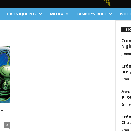
CRONIQUEROS
MEDIA
FANBOYS RULE
NOTI
SI
Crón
Nigh
Jime
Crón
are 
Croni
Awes
#16
Emile
 –
Crón
Cha
0
Croni