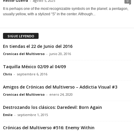
Hector Guerra
-
agosto 5, 2025
0
It is perhaps one of the most recognizable symbols on the planet: a pentagon,
usually yellow, with a stylized “S” in the center. Although...
SIGUE LEYENDO
En tiendas el 22 de Junio del 2016
Cronicas del Multiverso
-
junio 20, 2016
Taquilla México 02/09 al 04/09
Chris
-
septiembre 6, 2016
Amigos de Crónicas del Multiverso – Addictia Visual #3
Cronicas del Multiverso
-
enero 24, 2020
Destrozando los clásicos: Daredevil: Born Again
Emile
-
septiembre 1, 2015
Crónicas del Multiverso #516: Enemy Within