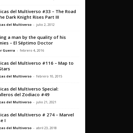
icas del Multiverso #33 – The Road
he Dark Knight Rises Part III
cas del Multiverso
-
julio 2, 2012
ing a man by the quality of his
ies – El Séptimo Doctor
r Guerra
-
febrero 4, 2016
icas del Multiverso #116 – Map to
Stars
cas del Multiverso
-
febrero 10, 2015
icas del Multiverso Special:
lleros del Zodiaco #49
cas del Multiverso
-
julio 21, 2021
icas del Multiverso # 274 – Marvel
e I
cas del Multiverso
-
abril 23, 2018