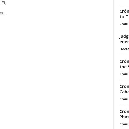
-El,
Crón
s...
to T
Croni
Judg
enem
Hecto
Crón
the 
Croni
Crón
Caba
Croni
Crón
Phas
Croni