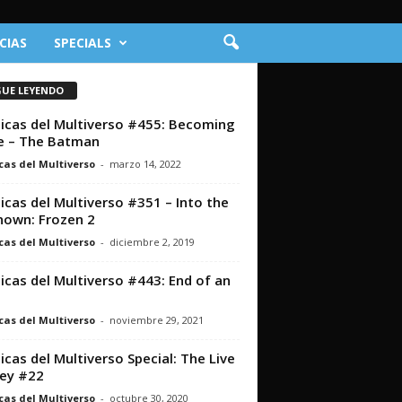
CIAS
SPECIALS
GUE LEYENDO
icas del Multiverso #455: Becoming
e – The Batman
cas del Multiverso
-
marzo 14, 2022
icas del Multiverso #351 – Into the
own: Frozen 2
cas del Multiverso
-
diciembre 2, 2019
icas del Multiverso #443: End of an
cas del Multiverso
-
noviembre 29, 2021
icas del Multiverso Special: The Live
ey #22
cas del Multiverso
-
octubre 30, 2020