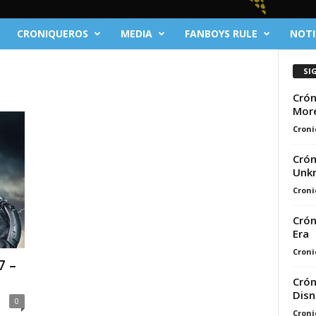
CRONIQUEROS
MEDIA
FANBOYS RULE
NOTI
SI
Crón
Mor
Croni
Crón
Unkn
Croni
Crón
Era
Croni
7 –
Crón
Disn
0
Croni