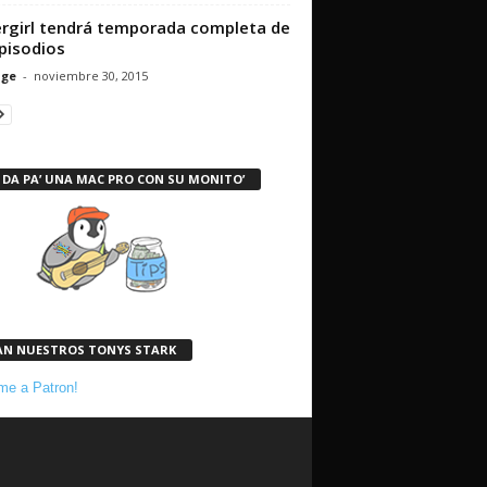
rgirl tendrá temporada completa de
pisodios
nge
-
noviembre 30, 2015
 DA PA’ UNA MAC PRO CON SU MONITO’
AN NUESTROS TONYS STARK
e a Patron!