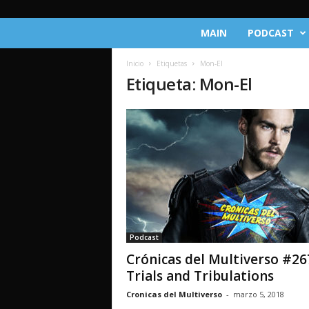
C
MAIN
PODCAST
r
ó
Inicio
Etiquetas
Mon-El
n
Etiqueta: Mon-El
i
c
a
s
d
e
l
M
u
l
t
Podcast
i
Crónicas del Multiverso #26
v
e
Trials and Tribulations
r
Cronicas del Multiverso
-
marzo 5, 2018
s