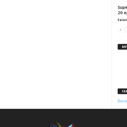
Supe
20 e
Fala
ME
SE
Becom