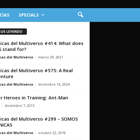
CIAS
SPECIALS
GUE LEYENDO
icas del Multiverso #414: What does
S stand for?
cas del Multiverso
-
marzo 29, 2021
icas del Multiverso #575: A Real
enture
cas del Multiverso
-
diciembre 16, 2024
r Heroes in Training: Ant-Man
-
diciembre 7, 2015
icas del Multiverso #299 – SOMOS
NICAS
cas del Multiverso
-
octubre 22, 2018