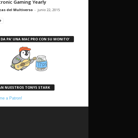
tronic Gaming Yearly
cas del Multiverso
-
junio 22, 2015
 DA PA’ UNA MAC PRO CON SU MONITO’
AN NUESTROS TONYS STARK
e a Patron!