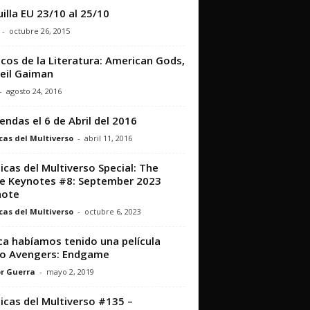
illa EU 23/10 al 25/10
-
octubre 26, 2015
icos de la Literatura: American Gods,
eil Gaiman
-
agosto 24, 2016
iendas el 6 de Abril del 2016
cas del Multiverso
-
abril 11, 2016
icas del Multiverso Special: The
e Keynotes #8: September 2023
note
cas del Multiverso
-
octubre 6, 2023
a habíamos tenido una película
o Avengers: Endgame
r Guerra
-
mayo 2, 2019
icas del Multiverso #135 –