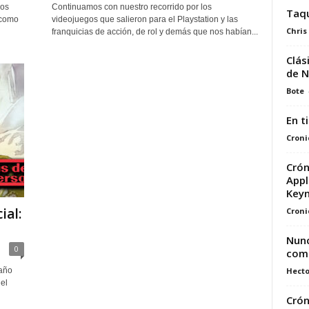
los
Continuamos con nuestro recorrido por los
Taqu
 como
videojuegos que salieron para el Playstation y las
Chris
franquicias de acción, de rol y demás que nos habían...
Clás
de N
Bote
En t
Croni
Crón
Appl
Key
ial:
Croni
Nunc
0
com
Hecto
 año
el
Crón