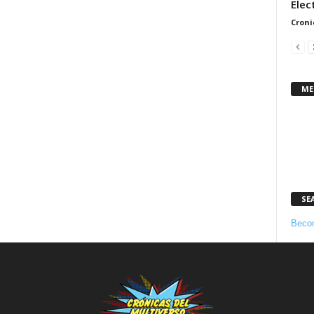
Elec
Croni
ME
SE
Becom