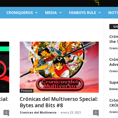
CRONIQUEROS
MEDIA
FANBOYS RULE
NOTI
SI
Crón
the 
Croni
Crón
Adv
Croni
Supe
Emile
Podcast
ial:
Crónicas del Multiverso Special:
Crón
Bytes and Bits #8
CRÓ
Croni
0
Cronicas del Multiverso
-
enero 23, 2021
0