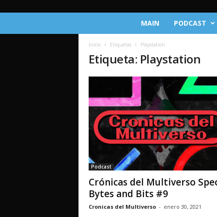
C
MAIN
PODCAST
r
ó
Inicio
Etiquetas
Playstation
n
Etiqueta: Playstation
i
c
a
s
d
e
l
M
u
l
t
Podcast
i
Crónicas del Multiverso Spec
v
e
Bytes and Bits #9
r
Cronicas del Multiverso
-
enero 30, 2021
s