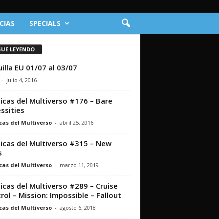
CIAS
SPECIALS
GUE LEYENDO
illa EU 01/07 al 03/07
-
julio 4, 2016
icas del Multiverso #176 – Bare
ssities
cas del Multiverso
-
abril 25, 2016
icas del Multiverso #315 – New
s
cas del Multiverso
-
marzo 11, 2019
icas del Multiverso #289 – Cruise
rol – Mission: Impossible – Fallout
cas del Multiverso
-
agosto 6, 2018