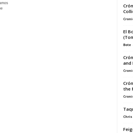
tamos
Crón
ue
Coll
Croni
El B
(Tom
Bote
Crón
and 
Croni
Crón
the 
Croni
Taqu
Chris
Feig