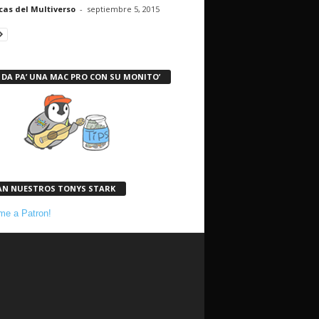
cas del Multiverso
-
septiembre 5, 2015
 DA PA’ UNA MAC PRO CON SU MONITO’
AN NUESTROS TONYS STARK
e a Patron!