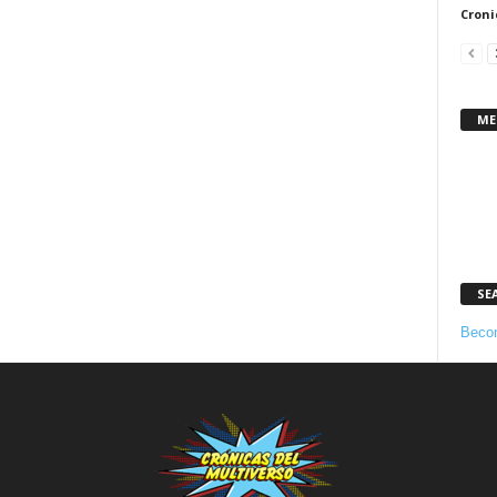
Croni
ME
SE
Becom