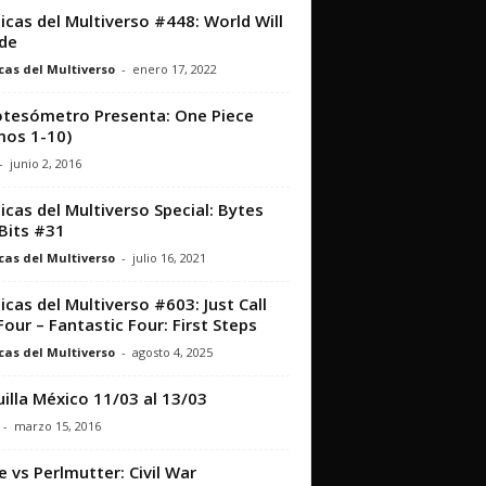
icas del Multiverso #448: World Will
ide
cas del Multiverso
-
enero 17, 2022
otesómetro Presenta: One Piece
os 1-10)
-
junio 2, 2016
icas del Multiverso Special: Bytes
Bits #31
cas del Multiverso
-
julio 16, 2021
icas del Multiverso #603: Just Call
Four – Fantastic Four: First Steps
cas del Multiverso
-
agosto 4, 2025
illa México 11/03 al 13/03
-
marzo 15, 2016
e vs Perlmutter: Civil War