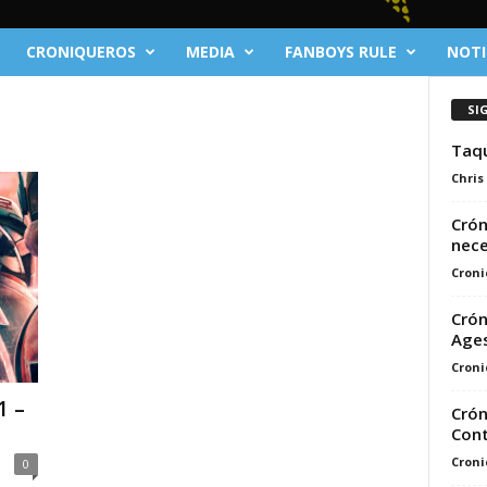
CRONIQUEROS
MEDIA
FANBOYS RULE
NOTI
SI
Taqu
Chris
Crón
nece
Croni
Crón
Age
Croni
1 –
Crón
Cont
Croni
0