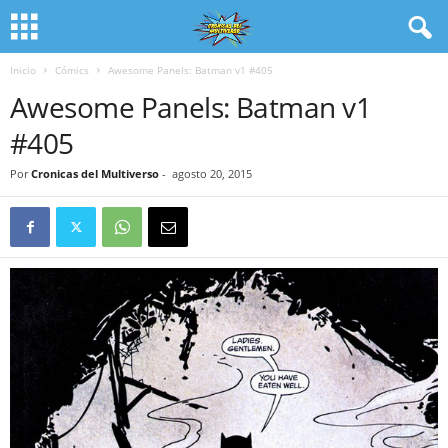
Inicio
Cómics
Awesome Panels: Batman v1 #405
Awesome Panels: Batman v1
#405
Por
Cronicas del Multiverso
-
agosto 20, 2015