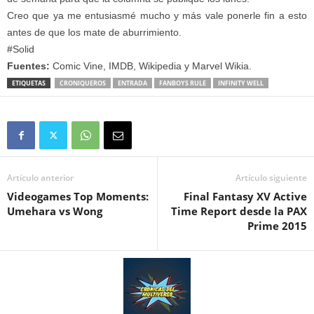
Creo que ya me entusiasmé mucho y más vale ponerle fin a esto
antes de que los mate de aburrimiento.
#Solid
Fuentes:
Comic Vine, IMDB, Wikipedia y Marvel Wikia.
ETIQUETAS
CRONIQUEROS
ENTRADA
FANBOYS RULE
INFINITY WELL
Artículo anterior
Artículo siguiente
Videogames Top Moments:
Final Fantasy XV Active
Umehara vs Wong
Time Report desde la PAX
Prime 2015