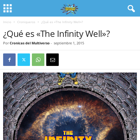
Inicio
Croniqueros
¿Qué es «The Infinity Well»?
¿Qué es «The Infinity Well»?
Por
Cronicas del Multiverso
-
septiembre 1, 2015