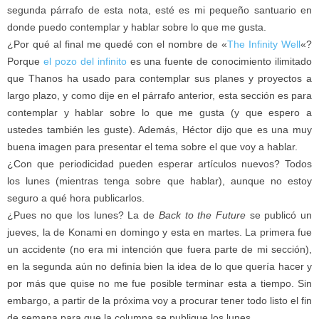
segunda párrafo de esta nota, esté es mi pequeño santuario en
donde puedo contemplar y hablar sobre lo que me gusta.
¿Por qué al final me quedé con el nombre de «
The Infinity Well
«?
Porque
el pozo del infinito
es una fuente de conocimiento ilimitado
que Thanos ha usado para contemplar sus planes y proyectos a
largo plazo, y como dije en el párrafo anterior, esta sección es para
contemplar y hablar sobre lo que me gusta (y que espero a
ustedes también les guste). Además, Héctor dijo que es una muy
buena imagen para presentar el tema sobre el que voy a hablar.
¿Con que periodicidad pueden esperar artículos nuevos? Todos
los lunes (mientras tenga sobre que hablar), aunque no estoy
seguro a qué hora publicarlos.
¿Pues no que los lunes? La de
Back to the Future
se publicó un
jueves, la de Konami en domingo y esta en martes. La primera fue
un accidente (no era mi intención que fuera parte de mi sección),
en la segunda aún no definía bien la idea de lo que quería hacer y
por más que quise no me fue posible terminar esta a tiempo. Sin
embargo, a partir de la próxima voy a procurar tener todo listo el fin
de semana para que la columna se publique los lunes.