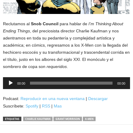
Reclutamos al
Snob Council
para hablar de
I’m Thinking About
Ending Things
, del preciosista director Charlie Kaufman y nos
adentramos en toda su pedantería y complejidad artística y
académica; en cómics, regresamos a los X-Men con la llegada del
hechicero escocés y su transformacional y trascendental corrida en
el título, justo en los albores del siglo XXI. El monóculo y el
sombrero de copa son
requeridos
.
Reproductor
00:00
00:00
de
audio
Podcast:
Reproducir en una nueva ventana
|
Descargar
Suscríbete:
Spotify
|
RSS
|
Mas
ETIQUETAS
CHARLIE KAUFMAN
GRANT MORRISON
X-MEN