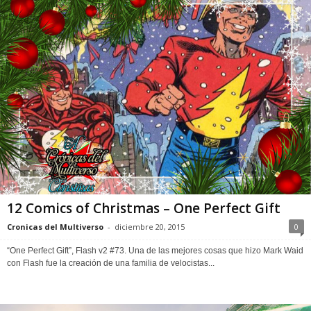
12 Comics of Christmas – One Perfect Gift
Cronicas del Multiverso
-
diciembre 20, 2015
0
“One Perfect Gift”, Flash v2 #73. Una de las mejores cosas que hizo Mark Waid
con Flash fue la creación de una familia de velocistas...