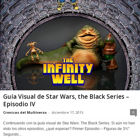
Guía Visual de Star Wars, the Black Series –
Episodio IV
Cronicas del Multiverso
-
diciembre 17, 2015
0
Continuando con la guía visual de Star Wars: The Black Series. Si aún no han
visto los otros episodios, ¿qué esperan? Primer Episodio – Figuras de 3¾"
Segundo...