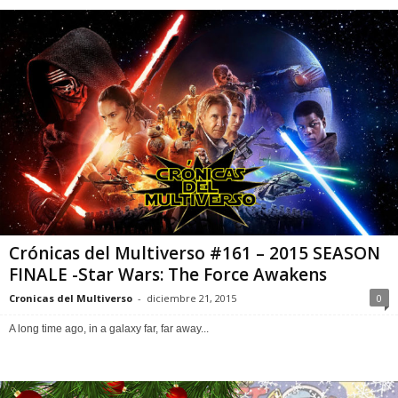
Crónicas del Multiverso #161 – 2015 SEASON
FINALE -Star Wars: The Force Awakens
Cronicas del Multiverso
-
diciembre 21, 2015
0
A long time ago, in a galaxy far, far away...