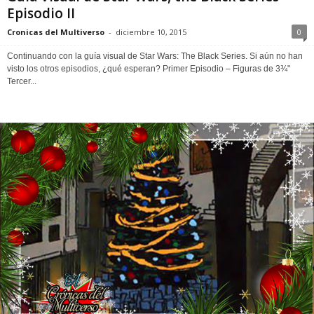
Episodio II
Cronicas del Multiverso
-
diciembre 10, 2015
0
Continuando con la guía visual de Star Wars: The Black Series. Si aún no han
visto los otros episodios, ¿qué esperan? Primer Episodio – Figuras de 3¾"
Tercer...