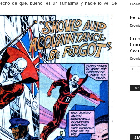
 hecho de que, bueno, es un fantasma y nadie lo ve. Se
Cronic
Pelí
Cronic
Crón
Comp
Awar
Cronic
ME
SE