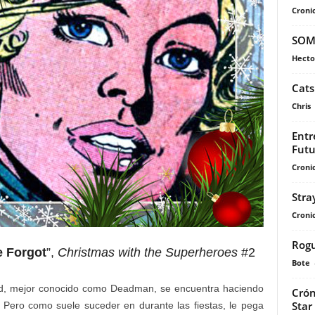
Cronic
SOM
Hecto
Cats
Chris
Entr
Futu
Cronic
Stra
Cronic
Rogu
e Forgot
”,
Christmas with the Superheroes
#2
Bote
nd, mejor conocido como Deadman, se encuentra haciendo
Crón
Star
 Pero como suele suceder en durante las fiestas, le pega