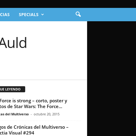
CIAS
SPECIALS
Auld
GUE LEYENDO
Force is strong – corto, poster y
tos de Star Wars: The Force...
as del Multiverso
-
octubre 20, 2015
os de Crónicas del Multiverso –
ctia Visual #294