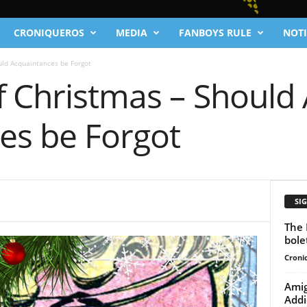
CRONIQUEROS
MEDIA
FANBOYS RULE
NOTI
uld Acquaintances be Forgot
f Christmas – Should 
es be Forgot
SI
The 
bole
Cronic
Amig
Addi