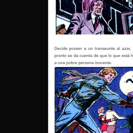
Decide poseer a un transeunte al azar
pronto se da cuenta de que lo que está h
a una pobre persona inocente.