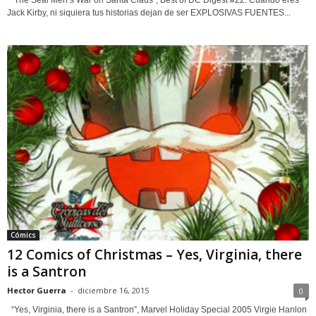
"The Seal Men’s War on Santa Claus”, Best of DC Digest #22. Cuando eres
Jack Kirby, ni siquiera tus historias dejan de ser EXPLOSIVAS FUENTES...
Cómics
12 Comics of Christmas – Yes, Virginia, there
is a Santron
Hector Guerra
-
diciembre 16, 2015
0
“Yes, Virginia, there is a Santron”, Marvel Holiday Special 2005 Virgie Hanlon