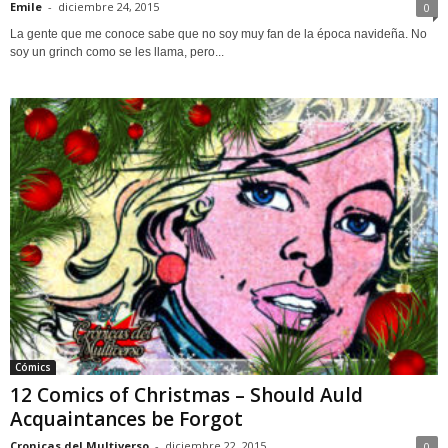
Emile
-
diciembre 24, 2015
0
La gente que me conoce sabe que no soy muy fan de la época navideña. No
soy un grinch como se les llama, pero...
Cómics
12 Comics of Christmas – Should Auld
Acquaintances be Forgot
Cronicas del Multiverso
-
diciembre 22, 2015
0