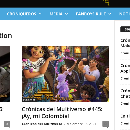
CRONIQUEROS
MEDIA
FANBOYS RULE
NOTI
SI
tion
Crón
Mak
Croni
Crón
Appl
Croni
Crón
Chat
Podcast
Croni
6:
Crónicas del Multiverso #445:
¡Ay, mi Colombia!
En t
Croni
0
Cronicas del Multiverso
-
diciembre 13, 2021
0