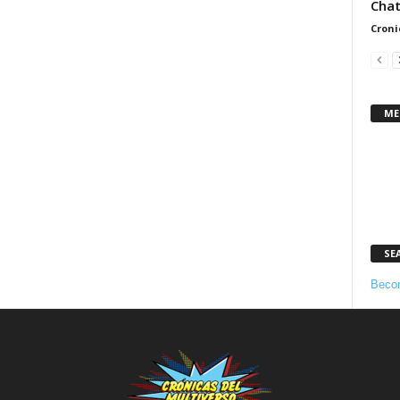
Chat
Croni
ME
SE
Becom