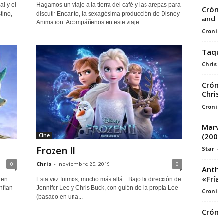
l y el
Hagamos un viaje a la tierra del café y las arepas para
Crón
tino,
discutir Encanto, la sexagésima producción de Disney
and 
Animation. Acompáñenos en este viaje...
Croni
Taqu
Chris
Crón
Chri
Croni
Marv
(200
Cine
Frozen II
Star
0
Chris
-
noviembre 25, 2019
0
Anth
«Frí
 en
Esta vez fuimos, mucho más allá... Bajo la dirección de
nfían
Jennifer Lee y Chris Buck, con guión de la propia Lee
Croni
(basado en una...
Crón