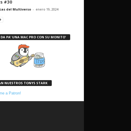
s #30
cas del Multiverso
-
enero 19, 2024
 DA PA’ UNA MAC PRO CON SU MONITO’
AN NUESTROS TONYS STARK
e a Patron!