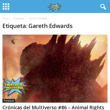
Inicio
Etiquetas
Gareth Edwards
Etiqueta: Gareth Edwards
Podcast
Crónicas del Multiverso #86 – Animal Rights