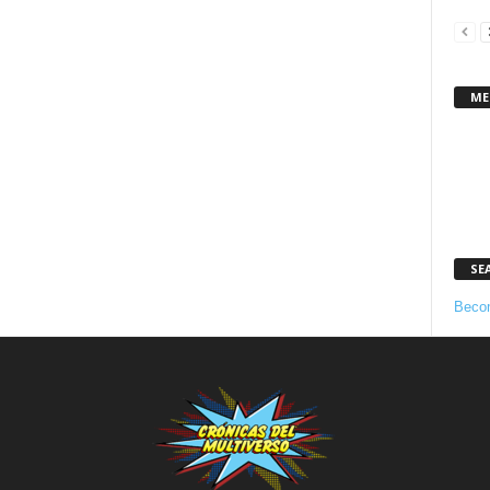
ME
SE
Becom