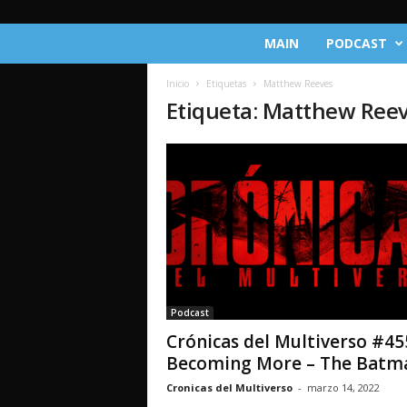
C
MAIN
PODCAST
r
ó
Inicio
Etiquetas
Matthew Reeves
n
Etiqueta: Matthew Ree
i
c
a
s
d
e
l
M
u
l
t
Podcast
i
Crónicas del Multiverso #45
v
e
Becoming More – The Batm
r
Cronicas del Multiverso
-
marzo 14, 2022
s