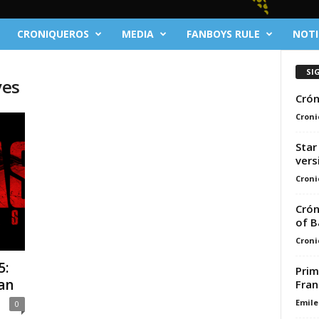
CRONIQUEROS
MEDIA
FANBOYS RULE
NOTI
SI
ves
Crón
Croni
Star
vers
Croni
Crón
of B
Croni
5:
Prim
an
Fran
Emile
0