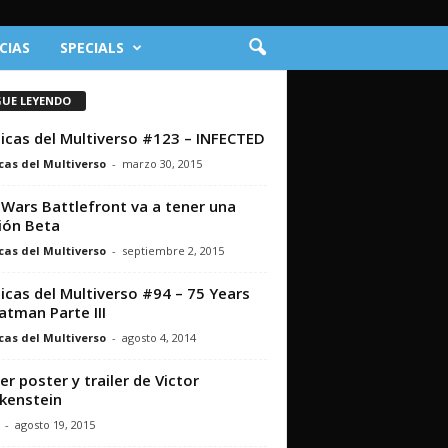
CIAS
SPECIALS
GUE LEYENDO
icas del Multiverso #123 – INFECTED
cas del Multiverso
-
marzo 30, 2015
 Wars Battlefront va a tener una
ión Beta
cas del Multiverso
-
septiembre 2, 2015
icas del Multiverso #94 – 75 Years
atman Parte III
cas del Multiverso
-
agosto 4, 2014
er poster y trailer de Victor
kenstein
-
agosto 19, 2015