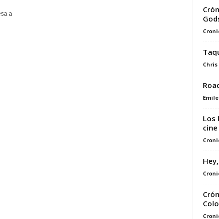
Crón
esa a
Gods
Croni
Taqu
Chris
Road
Emile
Los 
cine
Croni
Hey,
Croni
Crón
Colo
Croni