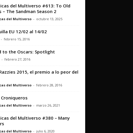
icas del Multiverso #613: To Old
 – The Sandman Season 2
cas del Multiverso
-
octubre 13, 2025
illa EU 12/02 al 14/02
-
febrero 15, 2016
 to the Oscars: Spotlight
-
febrero 27, 2016
Razzies 2015, el premio a lo peor del
cas del Multiverso
-
febrero 28, 2016
 Croniqueros
cas del Multiverso
-
marzo 26, 2021
icas del Multiverso #380 – Many
rs
cas del Multiverso
-
julio 6, 2020