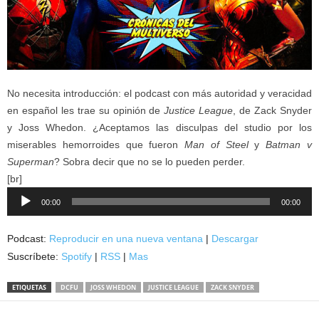
No necesita introducción: el podcast con más autoridad y veracidad
en español les trae su opinión de
Justice League
, de Zack Snyder
y Joss Whedon. ¿Aceptamos las disculpas del studio por los
miserables hemorroides que fueron
Man of Steel
y
Batman v
Superman
? Sobra decir que no se lo pueden perder.
[br]
Reproductor
00:00
00:00
de
audio
Podcast:
Reproducir en una nueva ventana
|
Descargar
Suscríbete:
Spotify
|
RSS
|
Mas
ETIQUETAS
DCFU
JOSS WHEDON
JUSTICE LEAGUE
ZACK SNYDER