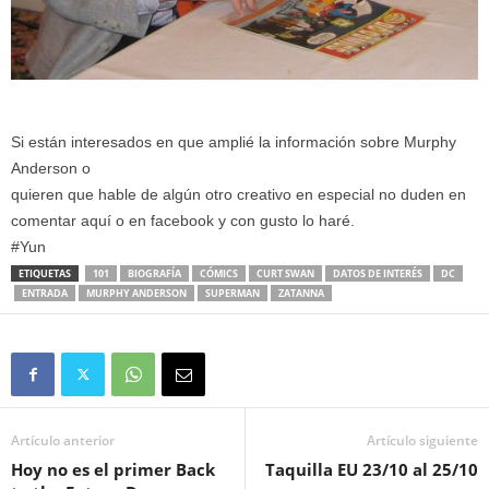
Si están interesados en que amplié la información sobre Murphy
Anderson o
quieren que hable de algún otro creativo en especial no duden en
comentar aquí o en facebook y con gusto lo haré.
#Yun
ETIQUETAS
101
BIOGRAFÍA
CÓMICS
CURT SWAN
DATOS DE INTERÉS
DC
ENTRADA
MURPHY ANDERSON
SUPERMAN
ZATANNA
Artículo anterior
Artículo siguiente
Hoy no es el primer Back
Taquilla EU 23/10 al 25/10