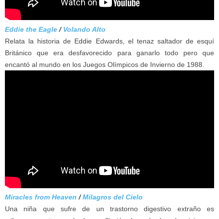
Eddie the Eagle
/
Volando Alto
Relata la historia de Eddie Edwards, el tenaz saltador de esquí
Británico que era desfavorecido para ganarlo todo pero que
encantó al mundo en los Juegos Olímpicos de Invierno de 1988.
Miracles from Heaven
/
Milagros del Cielo
Una niña que sufre de un trastorno digestivo extraño es