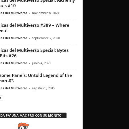
icas del Multiverso Special: Alchemy
ouls #10
as del Multiverso
-
noviembre 8, 2024
icas del Multiverso #389 – Where
you!
as del Multiverso
-
septiembre 7, 2020
icas del Multiverso Special: Bytes
Bits #26
as del Multiverso
-
junio 4, 2021
ome Panels: Untold Legend of the
man #3
as del Multiverso
-
agosto 20, 2015
 DA PA’ UNA MAC PRO CON SU MONITO’