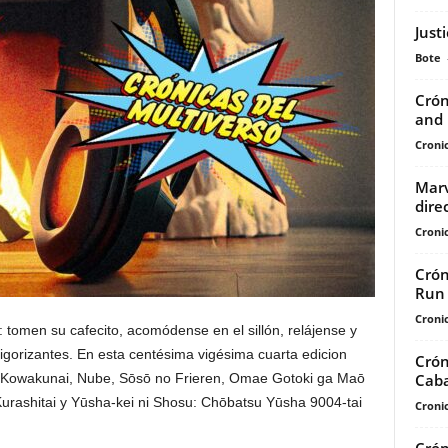
Just
Bote
Crón
and 
Cronic
Marv
dire
Cronic
Crón
Run 
Cronic
 tomen su cafecito, acomódense en el sillón, relájense y
vigorizantes. En esta centésima vigésima cuarta edicion
Crón
Caba
 Kowakunai, Nube, Sōsō no Frieren, Omae Gotoki ga Maō
urashitai y Yūsha-kei ni Shosu: Chōbatsu Yūsha 9004-tai
Cronic