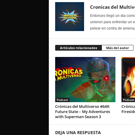
Cronicas del Multiv
Entonces llegó un dia como
unieron para enfrentar un 
pelear en contra de amenaz
Artículos relacionados
Más del autor
Podcast
Podcast
Crónicas del Multiverso #649:
Crónica
Future State – My Adventures
Firesid
with Superman Season 3
DEJA UNA RESPUESTA