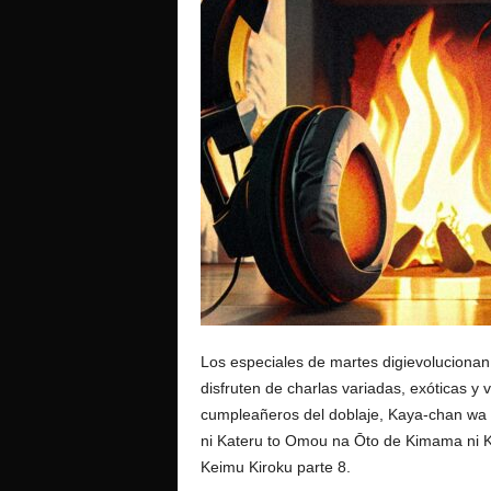
o
Los especiales de martes digievolucionan:
disfruten de charlas variadas, exóticas y 
cumpleañeros del doblaje, Kaya-chan wa
ni Kateru to Omou na Ōto de Kimama ni K
Keimu Kiroku parte 8.