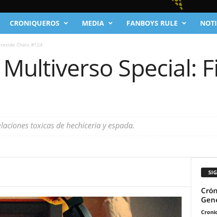
CRONIQUEROS
MEDIA
FANBOYS RULE
NOTI
Fireside Chats #124
 Multiverso Special: F
elaciones toxicas de hechiceria y espada.
SI
Crón
Gene
Cronic