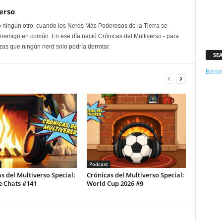
erso
 ningún otro, cuando los Nerds Más Poderosos de la Tierra se
enemigo en común. En ese día nació Crónicas del Multiverso - para
as que ningún nerd solo podría derrotar.
SE
Becom
Podcast
s del Multiverso Special:
Crónicas del Multiverso Special:
e Chats #141
World Cup 2026 #9