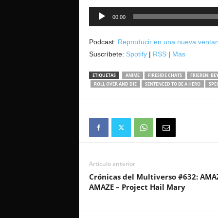
Reproductor
00:00
de
audio
Podcast:
Reproducir en una nueva venta
Suscríbete:
Spotify
|
RSS
|
Mas
ETIQUETAS
ANIME
FIRESIDE CHATS
FRIEREN: BE
ROLL OVER AND DIE
SENTENCED TO BE A HERO
SPE
Artículo anterior
Crónicas del Multiverso #632: AMA
AMAZE – Project Hail Mary